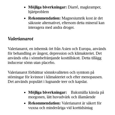
Möjliga biverkningar:
Diarré, magkramper,
hjärtproblem
Rekommendation:
Magnesiumrik kost är det
säkraste alternativet, eftersom detta mineral kan
interagera med andra droger.
Valerianarot
Valerianarot, en inhemsk ört från Asien och Europa, används
för behandling av ångest, depression och klimakteriet. Det
används ofta i sömnbefrämjande kosttillskott. Detta tillägg
inducerar sömn utan placebo.
Valerianarot förbättrar sömnkvaliteten och symtom på
störningar för kvinnor i klimakteriet och efter menopausen.
Det används populärt i lugnande teer och kapslar.
Möjliga biverkningar:
Baksmälla känsla på
morgonen, lätt huvudvärk och illamående
Rekommendation:
Valerianarot är säkert för
vuxna och minderåriga vid korttidsintag