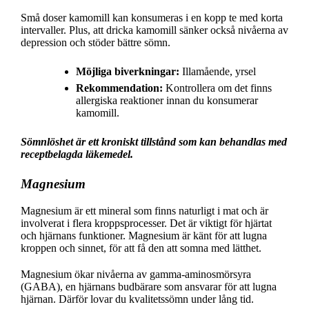
Små doser kamomill kan konsumeras i en kopp te med korta
intervaller. Plus, att dricka kamomill sänker också nivåerna av
depression och stöder bättre sömn.
Möjliga biverkningar:
Illamående, yrsel
Rekommendation:
Kontrollera om det finns
allergiska reaktioner innan du konsumerar
kamomill.
Sömnlöshet är ett kroniskt tillstånd som kan behandlas med
receptbelagda läkemedel.
Magnesium
Magnesium är ett mineral som finns naturligt i mat och är
involverat i flera kroppsprocesser. Det är viktigt för hjärtat
och hjärnans funktioner. Magnesium är känt för att lugna
kroppen och sinnet, för att få den att somna med lätthet.
Magnesium ökar nivåerna av gamma-aminosmörsyra
(GABA), en hjärnans budbärare som ansvarar för att lugna
hjärnan. Därför lovar du kvalitetssömn under lång tid.