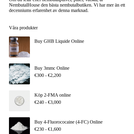
NembutalHouse den bästa nembutalbutiken. Vi har mer än ett
decenniums erfarenhet av denna marknad.
Våra produkter
Buy GHB Liquide Online
Buy 3mmc Online
€
300
-
€
2,200
Köp 2-FMA online
€
240
-
€
3,000
Buy 4-Fluorococaine (4-FC) Online
€
230
-
€
1,600