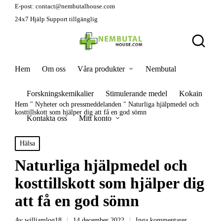
E-post:
contact@nembutalhouse.com
24x7 Hjälp Support tillgänglig
Hem
Om oss
Våra produkter
Nembutal
Forskningskemikalier
Stimulerande medel
Kokain
Hem
"
Nyheter och pressmeddelanden
"
Naturliga hjälpmedel och
kosttillskott som hjälper dig att få en god sömn
Kontakta oss
Mitt konto
Hälsa
Naturliga hjälpmedel och
kosttillskott som hjälper dig
att få en god sömn
Av
williamlog18
14 december 2022
Inga kommentarer