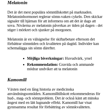
Melatonin
Det är det mest populära sömntillskottet på marknaden.
Melatoninhormonet reglerar sömn-vaken cykeln. Den skickar
signaler till hjärnan för att informera om att det är dags att
sova. Nivåerna av melatonin påverkas av tiden på dagen - det
stiger i mörkret och sjunker på morgonen.
Melatonin är en välsignelse för skiftarbetare eftersom det
förbättrar sömntiden och kvaliteten på dagtid. Individer kan
schemalägga sin sömn därefter.
Möjliga biverkningar:
Huvudvärk, yrsel
Rekommendation:
Gravida och ammande
mödrar undviker att ta melatonin
Kamomill
Växten med en lång historia av medicinska
användningsområden. Kamomilltillskott rekommenderas för
hud-, mag- och sömnproblem. Det är också känt att minska
ångest med en lätt lugnande effekt. Kamomill har visat
gynnsamma resultat för förbättring av sömnkvaliteten.