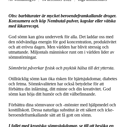
Obs: barbiturater är mycket beroendeframkallande droger.
Konsumera och köp Nembutal-pulver, kapslar eller vätska
med läkarrecept.
God sömn kan göra underverk för alla. Det laddar oss med
den nödvändiga energin för god koncentration, produktivitet
och att erövra dagen. Men världen har blivit stressig och
utmattande. Miljontals människor runt om i världen lider av
sömnstörningar.
Sömnbrist påverkar fysisk och psykisk hälsa till det yttersta.
Otillräcklig sömn kan öka risken för hjärtsjukdomar, diabetes
och fetma. Sömnkvaliteten har också betydelse för att
förbättra din inlärning, ditt minne och din kreativitet. God
sömn kan höja ditt humör och ditt välbefinnande.
Förbättra dina sömnvanor och -mönster med hjälpmedel och
kosttillskott. Dessa naturliga substitut är ett säkert och icke-
beroendeframkallande sätt att få gott om sömn.
I fallet med kroniska sömnsjukdomar, se till att besöka en