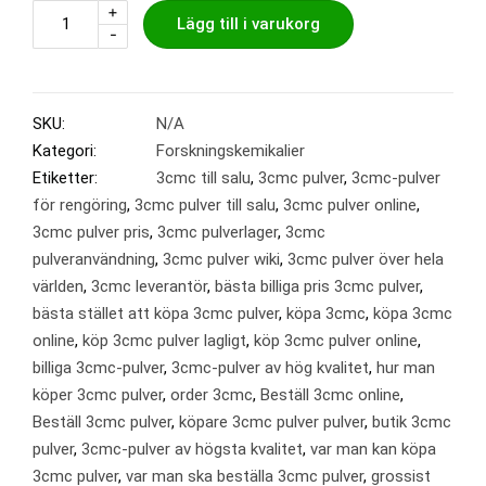
+
Lägg till i varukorg
-
SKU:
N/A
Kategori:
Forskningskemikalier
Etiketter:
3cmc till salu
,
3cmc pulver
,
3cmc-pulver
för rengöring
,
3cmc pulver till salu
,
3cmc pulver online
,
3cmc pulver pris
,
3cmc pulverlager
,
3cmc
pulveranvändning
,
3cmc pulver wiki
,
3cmc pulver över hela
världen
,
3cmc leverantör
,
bästa billiga pris 3cmc pulver
,
bästa stället att köpa 3cmc pulver
,
köpa 3cmc
,
köpa 3cmc
online
,
köp 3cmc pulver lagligt
,
köp 3cmc pulver online
,
billiga 3cmc-pulver
,
3cmc-pulver av hög kvalitet
,
hur man
köper 3cmc pulver
,
order 3cmc
,
Beställ 3cmc online
,
Beställ 3cmc pulver
,
köpare 3cmc pulver pulver
,
butik 3cmc
pulver
,
3cmc-pulver av högsta kvalitet
,
var man kan köpa
3cmc pulver
,
var man ska beställa 3cmc pulver
,
grossist