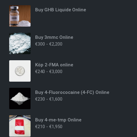
Buy GHB Liquide Online
Buy 3mmc Online
€
300
-
€
2,200
Köp 2-FMA online
€
240
-
€
3,000
Buy 4-Fluorococaine (4-FC) Online
€
230
-
€
1,600
Buy 4-me-tmp Online
€
210
-
€
1,950