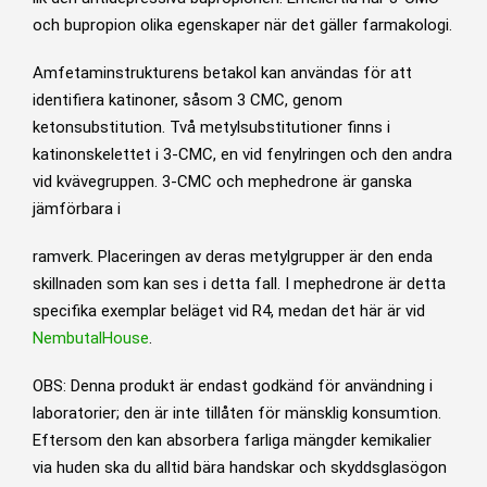
och bupropion olika egenskaper när det gäller farmakologi.
Amfetaminstrukturens betakol kan användas för att
identifiera katinoner, såsom 3 CMC, genom
ketonsubstitution. Två metylsubstitutioner finns i
katinonskelettet i 3-CMC, en vid fenylringen och den andra
vid kvävegruppen. 3-CMC och mephedrone är ganska
jämförbara i
ramverk. Placeringen av deras metylgrupper är den enda
skillnaden som kan ses i detta fall. I mephedrone är detta
specifika exemplar beläget vid R4, medan det här är vid
NembutalHouse
.
OBS: Denna produkt är endast godkänd för användning i
laboratorier; den är inte tillåten för mänsklig konsumtion.
Eftersom den kan absorbera farliga mängder kemikalier
via huden ska du alltid bära handskar och skyddsglasögon