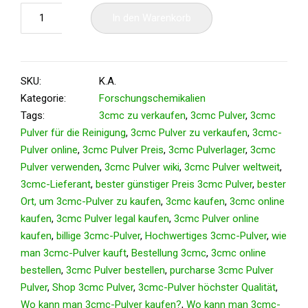
In den Warenkorb
SKU:
K.A.
Kategorie:
Forschungschemikalien
Tags:
3cmc zu verkaufen
,
3cmc Pulver
,
3cmc
Pulver für die Reinigung
,
3cmc Pulver zu verkaufen
,
3cmc-
Pulver online
,
3cmc Pulver Preis
,
3cmc Pulverlager
,
3cmc
Pulver verwenden
,
3cmc Pulver wiki
,
3cmc Pulver weltweit
,
3cmc-Lieferant
,
bester günstiger Preis 3cmc Pulver
,
bester
Ort, um 3cmc-Pulver zu kaufen
,
3cmc kaufen
,
3cmc online
kaufen
,
3cmc Pulver legal kaufen
,
3cmc Pulver online
kaufen
,
billige 3cmc-Pulver
,
Hochwertiges 3cmc-Pulver
,
wie
man 3cmc-Pulver kauft
,
Bestellung 3cmc
,
3cmc online
bestellen
,
3cmc Pulver bestellen
,
purcharse 3cmc Pulver
Pulver
,
Shop 3cmc Pulver
,
3cmc-Pulver höchster Qualität
,
Wo kann man 3cmc-Pulver kaufen?
,
Wo kann man 3cmc-