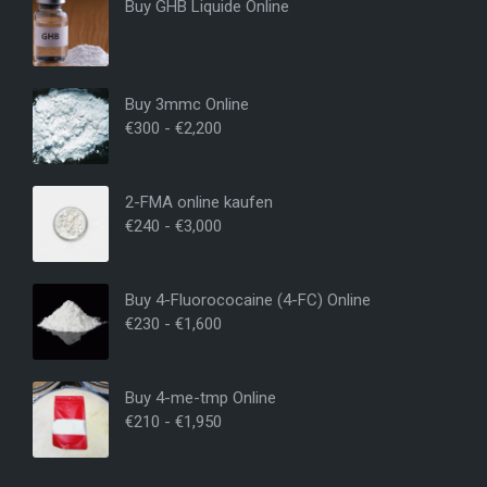
Buy GHB Liquide Online
Buy 3mmc Online
€
300
-
€
2,200
2-FMA online kaufen
€
240
-
€
3,000
Buy 4-Fluorococaine (4-FC) Online
€
230
-
€
1,600
Buy 4-me-tmp Online
€
210
-
€
1,950