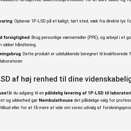
varing
: Opbevar 1P-LSD på et køligt, tørt sted, væk fra direkte lys f
 forsigtighed
: Brug personlige værnemidler (PPE), og arbejd i et go
n sikker håndtering.
kningsbrug
: Dette produkt er udelukkende beregnet til kvalificerede 
laboratorier.
LSD af høj renhed til dine videnskabeli
use
får du adgang til en
pålidelig levering af 1P-LSD til laborato
tet og sikkerhed gør
Nembulathouse
det pålidelige valg for profess
tilbud eller for at få mere at vide om vores udvalg af forskningspr