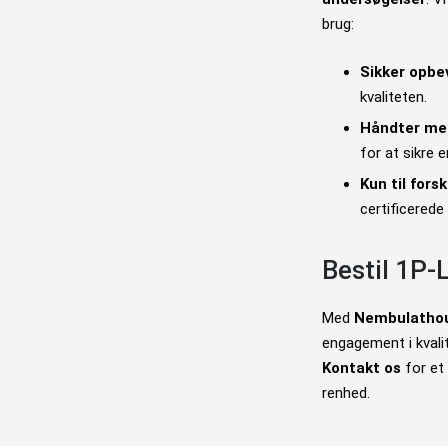
brug:
Sikker opbe
kvaliteten.
Håndter med
for at sikre e
Kun til fors
certificerede 
Bestil 1P-
Med
Nembulatho
engagement i kvali
Kontakt os
for et 
renhed.