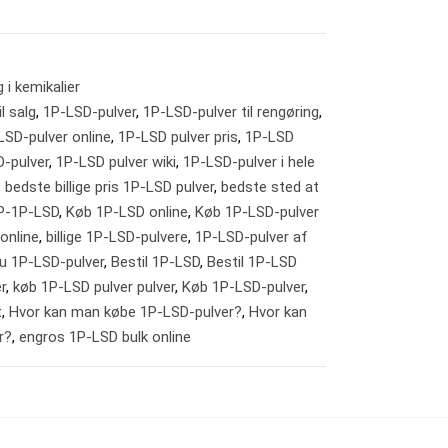
 i kemikalier
l salg
,
1P-LSD-pulver
,
1P-LSD-pulver til rengøring
,
LSD-pulver online
,
1P-LSD pulver pris
,
1P-LSD
D-pulver
,
1P-LSD pulver wiki
,
1P-LSD-pulver i hele
,
bedste billige pris 1P-LSD pulver
,
bedste sted at
P-1P-LSD
,
Køb 1P-LSD online
,
Køb 1P-LSD-pulver
online
,
billige 1P-LSD-pulvere
,
1P-LSD-pulver af
u 1P-LSD-pulver
,
Bestil 1P-LSD
,
Bestil 1P-LSD
r
,
køb 1P-LSD pulver pulver
,
Køb 1P-LSD-pulver
,
t
,
Hvor kan man købe 1P-LSD-pulver?
,
Hvor kan
r?
,
engros 1P-LSD bulk online