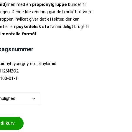
mid)
men med en
propionylgruppe
bundet til
ingen. Denne lille ændring gør det muligt at være
kroppen, hvilket giver det effekter, der kan
et er en
psykedelisk stof
almindeligt brugt til
imentelle formål
.
 sagsnummer
opionyl-lysergsyre-diethylamid
1H26N2O2
1100-01-1
 til kurv