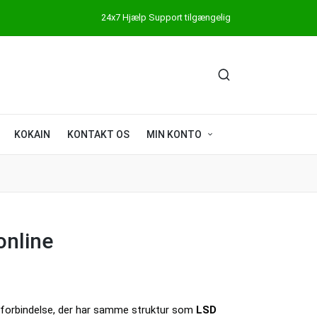
24x7 Hjælp Support tilgængelig
KOKAIN
KONTAKT OS
MIN KONTO
online
forbindelse, der har samme struktur som
LSD