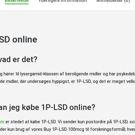
Beskrivelse
Yderligere information
Anmeldelser (0)
SD online
ad er det?
hører til lysergamid-klassen af beroligende midler og har psykedeli
de midler, der undersøges hyppigst, er 1P-LSD, og det er meget vell
an jeg købe 1P-LSD online?
om
er stedet at købe 1P-LSD. Vi sender kun postordre på 1P-LSD, 
llader kun brug af vores Buy 1P-LSD 100mcg til forskningsformål; h