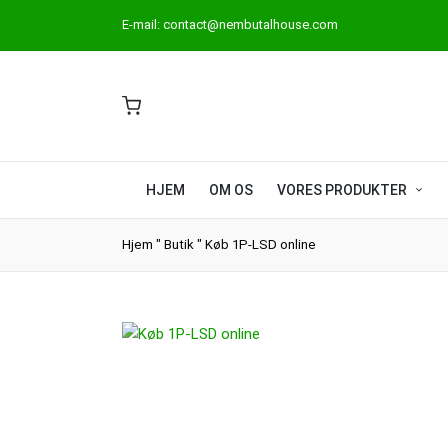
E-mail:
contact@nembutalhouse.com
HJEM
OM OS
VORES PRODUKTER
Hjem
"
Butik
"
Køb 1P-LSD online