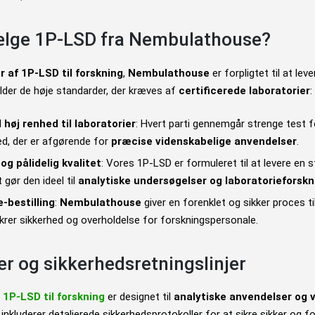
ælge 1P-LSD fra Nembulathouse?
r af 1P-LSD til forskning
,
Nembulathouse
er forpligtet til at lev
ylder de høje standarder, der kræves af
certificerede laboratorier
:
høj renhed til laboratorier
: Hvert parti gennemgår strenge test f
ed, der er afgørende for
præcise videnskabelige anvendelser
.
g pålidelig kvalitet
: Vores 1P-LSD er formuleret til at levere en st
t gør den ideel til
analytiske undersøgelser og laboratorieforskn
e-bestilling
:
Nembulathouse
giver en forenklet og sikker proces ti
sikrer sikkerhed og overholdelse for forskningspersonale.
r og sikkerhedsretningslinjer
s
1P-LSD til forskning
er designet til
analytiske anvendelser og 
i inkluderer detaljerede sikkerhedsprotokoller for at sikre sikker og 