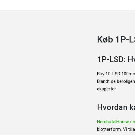
Køb 1P-L
1P-LSD: Hv
Buy 1P-LSD 100mcg 
Blandt de beroligen
eksperter.
Hvordan k
NembutalHouse.c
blotterform. Vi ti