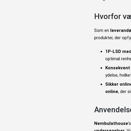
Hvorfor v
Som en
leverandø
produkter, der opf
1P-LSD med 
optimal renh
Konsekvent o
ydelse, hvilke
Sikker onlin
online
, der 
Anvendelse
Nembulathouse
'
undersøgelser
. V