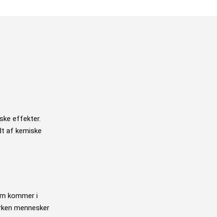
ske effekter.
idt af kemiske
som kommer i
verken mennesker