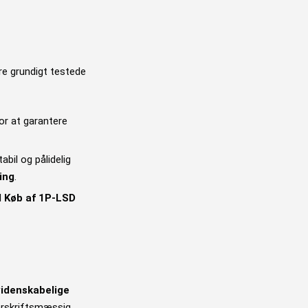
ere grundigt testede
or at garantere
abil og pålidelig
ing
.
l
Køb af 1P-LSD
videnskabelige
forskriftsmæssig