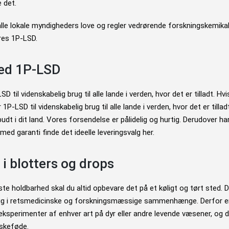
e det.
lle lokale myndigheders love og regler vedrørende forskningskemikalie
res 1P-LSD.
ed 1P-LSD
 til videnskabelig brug til alle lande i verden, hvor det er tilladt. Hvis
 1P-LSD til videnskabelig brug til alle lande i verden, hvor det er tillad
udt i dit land. Vores forsendelse er pålidelig og hurtig. Derudover har 
med garanti finde det ideelle leveringsvalg her.
 i blotters og drops
te holdbarhed skal du altid opbevare det på et køligt og tørt sted. 
brug i retsmedicinske og forskningsmæssige sammenhænge. Derfor e
eksperimenter af enhver art på dyr eller andre levende væsener, og de
skeføde.