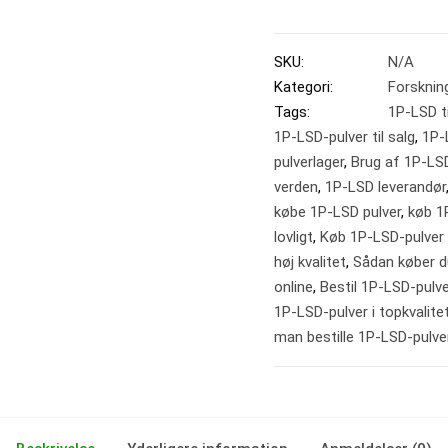
SKU:
N/A
Kategori:
Forskning
Tags:
1P-LSD ti
1P-LSD-pulver til salg
,
1P-
pulverlager
,
Brug af 1P-LS
verden
,
1P-LSD leverandør
købe 1P-LSD pulver
,
køb 1
lovligt
,
Køb 1P-LSD-pulver 
høj kvalitet
,
Sådan køber d
online
,
Bestil 1P-LSD-pulve
1P-LSD-pulver i topkvalite
man bestille 1P-LSD-pulve