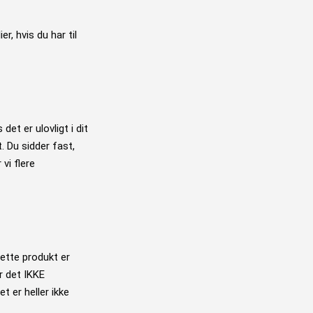
r, hvis du har til
 det er ulovligt i dit
t. Du sidder fast,
vi flere
Dette produkt er
r det IKKE
t er heller ikke