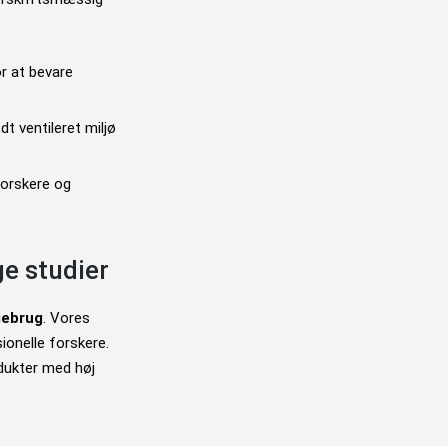
or at bevare
dt ventileret miljø
forskere og
ge studier
riebrug
. Vores
ionelle forskere.
odukter med høj