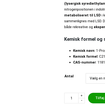
(lysergisk syrediethyla
nitrogenpositionen i indolr
metaboliseret til LSD
i 
sammenlignes med LSD. D
både rekreative og
eksper
Kemisk formel og
Kemisk navn
: 1-Pr
Kemisk formel
: C2
CAS-nummer
: 118
Antal
+
Tilføj
-