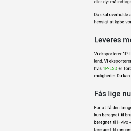
eller dyr må indtag
Du skal overholde a
hensigt at købe vo
Leveres m
Vi eksporterer 1P-LSD
land. Vi eksporterer
hvis
1P-LSD
er forb
muligheder. Du kan 
Fås lige nu
For at få den længs
kun beregnet til 
beregnet til i
–
vivo-
beregnet til menne