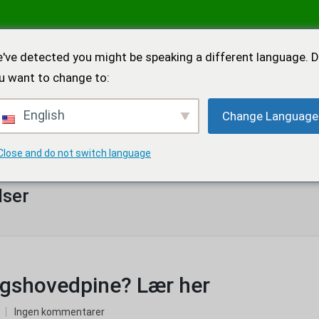
've detected you might be speaking a different language. 
u want to change to:
English
Change Language
NEMBUTAL
FORSKNING I KEMIKALIER
STIMULERENDE MIDLER
Close and do not switch language
lser
gshovedpine? Lær her
Ingen kommentarer