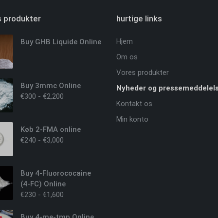
 produkter
hurtige links
Hjem
Buy GHB Liquide Online
Om os
Vores produkter
Buy 3mmc Online
Nyheder og pressemeddelel
€
300
-
€
2,200
Kontakt os
Min konto
Køb 2-FMA online
€
240
-
€
3,000
Buy 4-Fluorococaine
(4-FC) Online
€
230
-
€
1,600
Buy 4-me-tmp Online