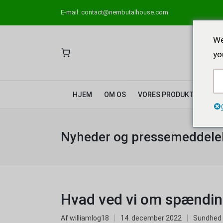
E-mail:
contact@nembutalhouse.com
We
yo
HJEM
OM OS
VORES PRODUKTER
Nyheder og pressemeddele
Hvad ved vi om spændin
Af
williamlog18
14. december 2022
Sundhed