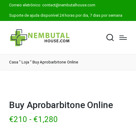
Correio eletrónico:
contact@nembutalhouse.com
Suporte de ajuda disponível 24 horas por dia, 7 dias por semana
Casa
"
Loja
"
Buy Aprobarbitone Online
Buy Aprobarbitone Online
€
210
-
€
1,280