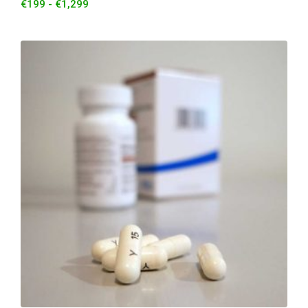
€
199
-
€
1,299