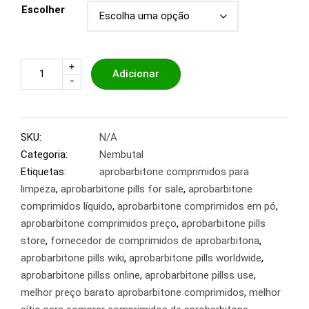
Escolher
+
Adicionar
-
SKU:
N/A
Categoria:
Nembutal
Etiquetas:
aprobarbitone comprimidos para
limpeza
,
aprobarbitone pills for sale
,
aprobarbitone
comprimidos líquido
,
aprobarbitone comprimidos em pó
,
aprobarbitone comprimidos preço
,
aprobarbitone pills
store
,
fornecedor de comprimidos de aprobarbitona
,
aprobarbitone pills wiki
,
aprobarbitone pills worldwide
,
aprobarbitone pillss online
,
aprobarbitone pillss use
,
melhor preço barato aprobarbitone comprimidos
,
melhor