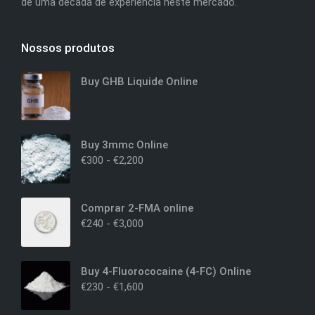
de uma década de experiência neste mercado.
Nossos produtos
Buy GHB Liquide Online
Buy 3mmc Online
€
300
-
€
2,200
Comprar 2-FMA online
€
240
-
€
3,000
Buy 4-Fluorococaine (4-FC) Online
€
230
-
€
1,600