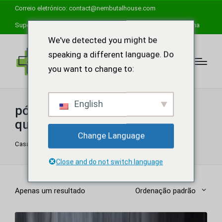
Correio eletrónico:
contact@nembutalhouse.com
Suporte de ajuda disponível 24 horas por dia, 7 dias por semana
We've detected you might be
speaking a different language. Do
you want to change to:
English
pó de 5-meo-dmt de alta
qualidade
Change Language
Casa
"
pó de 5-meo-dmt de alta qualidade
Close and do not switch language
Apenas um resultado
Ordenação padrão