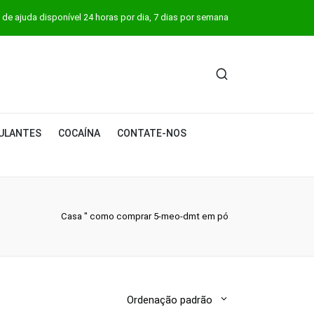
 de ajuda disponível 24 horas por dia, 7 dias por semana
ULANTES
COCAÍNA
CONTATE-NOS
Casa
"
como comprar 5-meo-dmt em pó
Ordenação padrão