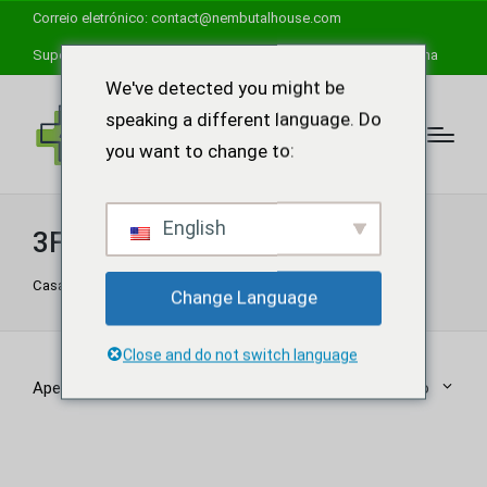
Correio eletrónico:
contact@nembutalhouse.com
Suporte de ajuda disponível 24 horas por dia, 7 dias por semana
We've detected you might be
speaking a different language. Do
you want to change to:
English
3FA powder wiki
Casa
"
3FA powder wiki
Change Language
Close and do not switch language
Apenas um resultado
Ordenação padrão