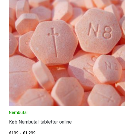
Nembutal
Køb Nembutal-tabletter online
€
199
-
€
1,299