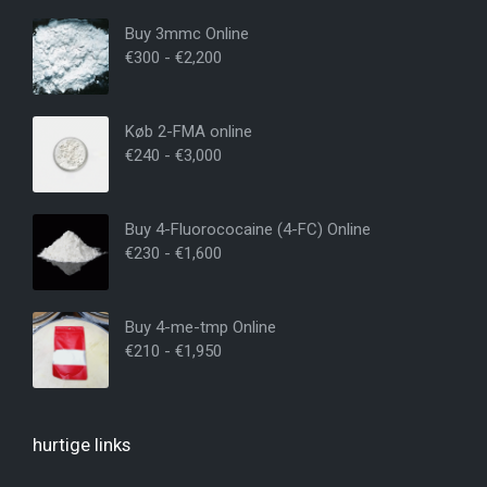
Buy 3mmc Online
€
300
-
€
2,200
Køb 2-FMA online
€
240
-
€
3,000
Buy 4-Fluorococaine (4-FC) Online
€
230
-
€
1,600
Buy 4-me-tmp Online
€
210
-
€
1,950
hurtige links