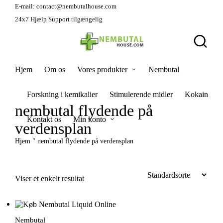
E-mail:
contact@nembutalhouse.com
24x7 Hjælp Support tilgængelig
Hjem
Om os
Vores produkter
Nembutal
Forskning i kemikalier
Stimulerende midler
Kokain
nembutal flydende på
Kontakt os
Min konto
verdensplan
Hjem
"
nembutal flydende på verdensplan
Viser et enkelt resultat
Nembutal