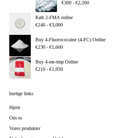
€
300
-
€
2,200
Køb 2-FMA online
€
240
-
€
3,000
Buy 4-Fluorococaine (4-FC) Online
€
230
-
€
1,600
Buy 4-me-tmp Online
€
210
-
€
1,950
hurtige links
Hjem
Om os
Vores produkter