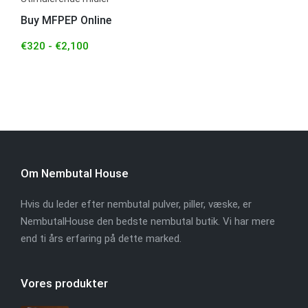
Buy MFPEP Online
€
320
-
€
2,100
Om Nembutal House
Hvis du leder efter nembutal pulver, piller, væske, er
NembutalHouse den bedste nembutal butik. Vi har mere
end ti års erfaring på dette marked.
Vores produkter