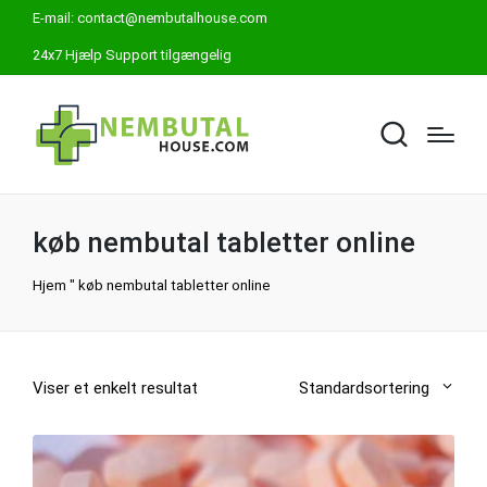
E-mail:
contact@nembutalhouse.com
24x7 Hjælp Support tilgængelig
køb nembutal tabletter online
Hjem
"
køb nembutal tabletter online
Viser et enkelt resultat
Standardsortering