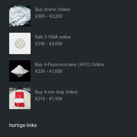
Buy 3mmc Online
€
300
-
€
2,200
Køb 2-FMA online
€
240
-
€
3,000
Buy 4-Fluorococaine (4-FC) Online
€
230
-
€
1,600
Buy 4-me-tmp Online
€
210
-
€
1,950
hurtige links