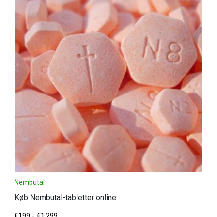
Nembutal
Køb Nembutal-tabletter online
€
199
-
€
1,299