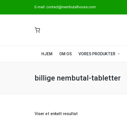
E-mail:
contact@nembutalhouse.com
HJEM
OM OS
VORES PRODUKTER
billige nembutal-tabletter
Viser et enkelt resultat