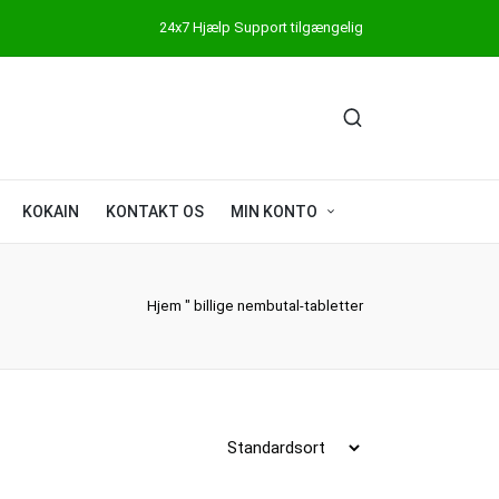
24x7 Hjælp Support tilgængelig
KOKAIN
KONTAKT OS
MIN KONTO
Hjem
"
billige nembutal-tabletter