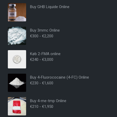
Buy GHB Liquide Online
Buy 3mmc Online
€
300
-
€
2,200
Køb 2-FMA online
€
240
-
€
3,000
Buy 4-Fluorococaine (4-FC) Online
€
230
-
€
1,600
Buy 4-me-tmp Online
€
210
-
€
1,950