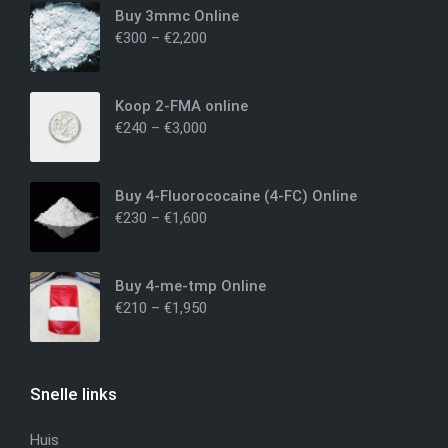
Buy 3mmc Online
€
300
–
€
2,200
Koop 2-FMA online
€
240
–
€
3,000
Buy 4-Fluorococaine (4-FC) Online
€
230
–
€
1,600
Buy 4-me-tmp Online
€
210
–
€
1,950
Snelle links
Huis