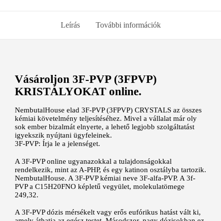
Leírás
További információk
Vásároljon 3F-PVP (3FPVP)
KRISTÁLYOKAT online.
NembutalHouse elad
3F-PVP (3FPVP)
CRYSTALS az összes
kémiai követelmény teljesítéséhez. Mivel a vállalat már oly
sok ember bizalmát elnyerte, a lehető legjobb szolgáltatást
igyekszik nyújtani ügyfeleinek.
3F-PVP: Írja le a jelenséget.
A 3F-PVP online ugyanazokkal a tulajdonságokkal
rendelkezik, mint az A-PHP, és egy katinon osztályba tartozik.
NembutalHouse
. A 3F-PVP kémiai neve 3F-alfa-PVP. A 3f-
PVP a C15H20FNO képletű vegyület, molekulatömege
249,32.
A 3F-PVP dózis mérsékelt vagy erős eufórikus hatást vált ki,
amely áthatja az egész testet. Másodszor, nagy dózisokban ez