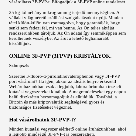
vásárolhass 3F-PVP-t. Elfogadjuk a 3F-PVP online rendelését.
25 kg-tól néhány mikrogrammig terjedő mennyiségben. A
vállalat világméretű szállítási szolgáltatásokat nyújt. Minden
tétel külön-külön van csomagolva, hogy garantálják, hogy
senki sem fedezi fel, mi van benne. Az Ön teljes aktáját
rendszerünkben tároljuk. Az Ön adatai így semmiképpen sem
kerülhetnek veszélybe. Az árut a lehető leghamarabb
kiszállítjuk.
ONLINE 3F-PVP (3FPVP) KRISTÁLYOK.
Szinopszis
Szeretne 3-fluoro-α-pirrolidinovalerophenon vagy 3F-PVP
port vásárolni? Ha igen, akkor az ideális helyre érkezett!
Webáruházunkban csak a legjobb, laboratóriumban tesztelt
kutatási vegyszereket kínáljuk. A megrendeléseket egy napon
belül diszkréten becsomagoljuk és elküldjük. Továbbá, a
Bitcoin és más kriptovaluták segítségével gyors és
biztonságos fizetéseket végezhet.
Hol vásárolhatok 3F-PVP-t?
Minden kutatási vegyszer elérhető online áruházunkban, ahol
a legjobb minőségű 3F-PVP-t is beszerezheti.