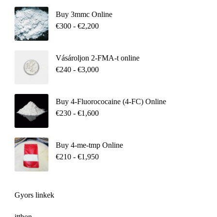
Buy 3mmc Online
€
300
-
€
2,200
Vásároljon 2-FMA-t online
€
240
-
€
3,000
Buy 4-Fluorococaine (4-FC) Online
€
230
-
€
1,600
Buy 4-me-tmp Online
€
210
-
€
1,950
Gyors linkek
itthon