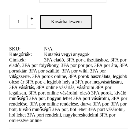
+
Kosárba teszem
-
SKU:
N/A
Kategóriák:
Kutatási vegyi anyagok
Címkék:
3FA eladó
,
3FA por a tisztításhoz
,
3FA por
eladó
,
3FA por folyékony
,
3FA por por por
,
3FA por ára
,
3FA
porraktár
,
3FA por szállító
,
3FA por wiki
,
3FA por
világszerte
,
3FA porok online
,
3FA porok használata
,
legjobb
olcsó ár 3FA por
,
a legjobb hely a 3FA por megvásárlására
,
3FA vásárlás
,
3FA online vásárlás
,
vásárolni 3FA por
legálisan
,
3FA port online vásárolni
,
olcsó 3FA porok
,
kiváló
minőségű 3FA por
,
hogyan lehet 3FA port vásárolni
,
3FA por
rendelése
,
3FA por online rendelése
,
durva 3FA por
,
3FA por
bolt
,
kiváló minőségű 3FA por
,
hol lehet 3FA port vásárolni
,
hol lehet 3FA port rendelni
,
nagykereskedelmi 3FA por
ömlesztve online