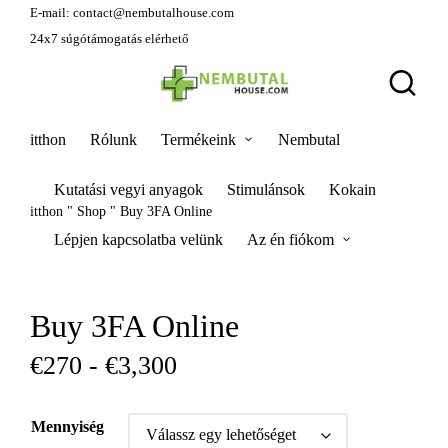
E-mail:
contact@nembutalhouse.com
24x7 súgótámogatás elérhető
itthon
Rólunk
Termékeink
Nembutal
Kutatási vegyi anyagok
Stimulánsok
Kokain
itthon
"
Shop
"
Buy 3FA Online
Lépjen kapcsolatba velünk
Az én fiókom
Buy 3FA Online
€
270
-
€
3,300
Mennyiség