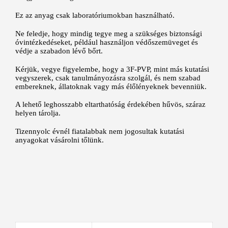
Ez az anyag csak laboratóriumokban használható.
Ne feledje, hogy mindig tegye meg a szükséges biztonsági
óvintézkedéseket, például használjon védőszemüveget és
védje a szabadon lévő bőrt.
Kérjük, vegye figyelembe, hogy a 3F-PVP, mint más kutatási
vegyszerek, csak tanulmányozásra szolgál, és nem szabad
embereknek, állatoknak vagy más élőlényeknek bevenniük.
A lehető leghosszabb eltarthatóság érdekében hűvös, száraz
helyen tárolja.
Tizennyolc évnél fiatalabbak nem jogosultak kutatási
anyagokat vásárolni tőlünk.