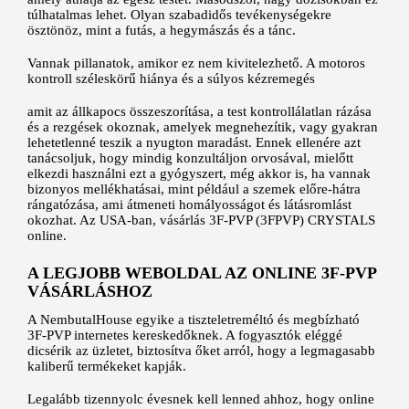
túlhatalmas lehet. Olyan szabadidős tevékenységekre
ösztönöz, mint a futás, a hegymászás és a tánc.
Vannak pillanatok, amikor ez nem kivitelezhető. A motoros
kontroll széleskörű hiánya és a súlyos kézremegés
amit az állkapocs összeszorítása, a test kontrollálatlan rázása
és a rezgések okoznak, amelyek megnehezítik, vagy gyakran
lehetetlenné teszik a nyugton maradást. Ennek ellenére azt
tanácsoljuk, hogy mindig konzultáljon orvosával, mielőtt
elkezdi használni ezt a gyógyszert, még akkor is, ha vannak
bizonyos mellékhatásai, mint például a szemek előre-hátra
rángatózása, ami átmeneti homályosságot és látásromlást
okozhat. Az USA-ban, vásárlás
3F-PVP
(3FPVP) CRYSTALS
online.
A LEGJOBB WEBOLDAL AZ ONLINE 3F-PVP
VÁSÁRLÁSHOZ
A NembutalHouse egyike a tiszteletreméltó és megbízható
3F-PVP internetes kereskedőknek. A fogyasztók eléggé
dicsérik az üzletet, biztosítva őket arról, hogy a legmagasabb
kaliberű termékeket kapják.
Legalább tizennyolc évesnek kell lenned ahhoz, hogy online