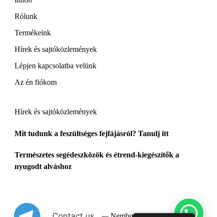
Rólunk
Termékeink
Hírek és sajtóközlemények
Lépjen kapcsolatba velünk
Az én fiókom
Hírek és sajtóközlemények
Mit tudunk a feszültséges fejfájásról? Tanulj itt
Természetes segédeszközök és étrend-kiegészítők a
nyugodt alváshoz
Contact us
Copyright 2026 — Nembutal House -