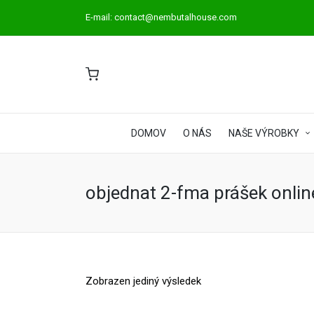
E-mail:
contact@nembutalhouse.com
DOMOV
O NÁS
NAŠE VÝROBKY
objednat 2-fma prášek onlin
Zobrazen jediný výsledek