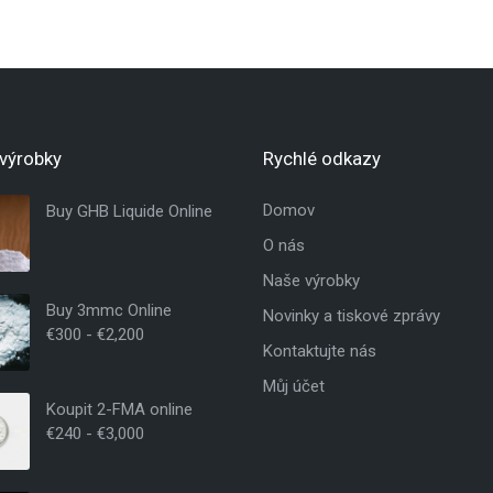
výrobky
Rychlé odkazy
Domov
Buy GHB Liquide Online
O nás
Naše výrobky
Buy 3mmc Online
Novinky a tiskové zprávy
€
300
-
€
2,200
Kontaktujte nás
Můj účet
Koupit 2-FMA online
€
240
-
€
3,000