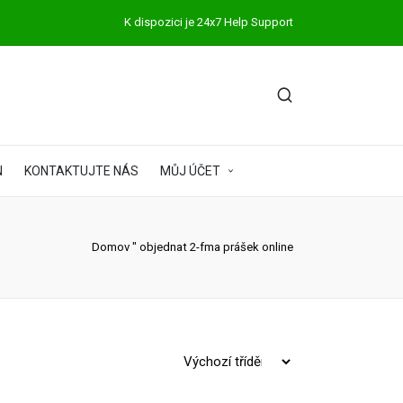
K dispozici je 24x7 Help Support
N
KONTAKTUJTE NÁS
MŮJ ÚČET
Domov
"
objednat 2-fma prášek online