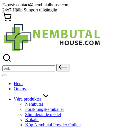
Hoppa
E-post:
contact@nembutalhouse.com
till
24x7 Hjälp Support tillgänglig
innehåll
Sök
efter:
Hem
Om oss
Våra produkter
Nembutal
Forskningskemikalier
Stimulerande medel
Kokain
Köp Nembutal Powder Online