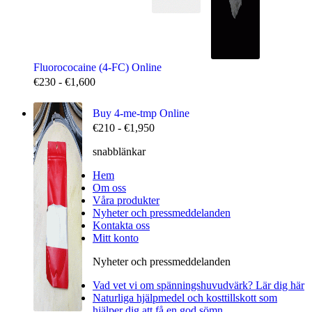
Fluorococaine (4-FC) Online
€
230
-
€
1,600
Buy 4-me-tmp Online
€
210
-
€
1,950
snabblänkar
Hem
Om oss
Våra produkter
Nyheter och pressmeddelanden
Kontakta oss
Mitt konto
Nyheter och pressmeddelanden
Vad vet vi om spänningshuvudvärk? Lär dig här
Naturliga hjälpmedel och kosttillskott som
hjälper dig att få en god sömn