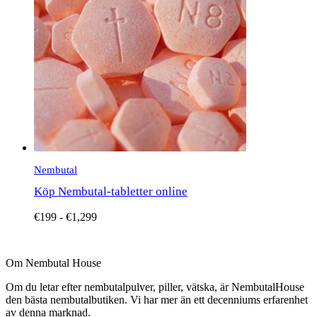
varianter.
De
olika
alternativen
kan
väljas
på
produktsidan
Nembutal
Köp Nembutal-tabletter online
€
199
-
€
1,299
Om Nembutal House
Om du letar efter nembutalpulver, piller, vätska, är NembutalHouse
den bästa nembutalbutiken. Vi har mer än ett decenniums erfarenhet
av denna marknad.