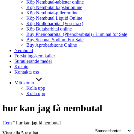
Köp Nembutal-tabletter online
Köp Nembutal-kapslar online
Köp Nembutal-piller online
Köp Nembutal Liquid Online
Köp Brallobarbital (Vesparax)
Köp Butabarbital online
Buy Phenobarbital (Phenobarbital) / Luminal for Sale
Buy Seconal Sodium For Sale
Buy Aprobarbitone Online
Nembutal
Forskningskemikalier
Stimulerande medel
Kokain
Kontakta oss
Mitt konto
Kolla upp
Kolla upp
hur kan jag få nembutal
Hem
"
hur kan jag få nembutal
Visar alla 5 resultat