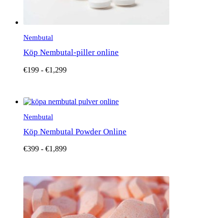
Nembutal
Köp Nembutal-piller online
€
199
-
€
1,299
Den
här
Nembutal
produkten
har
Köp Nembutal Powder Online
flera
varianter.
€
399
-
€
1,899
De
olika
alternativen
kan
Den
väljas
här
på
produkten
produktsidan
har
flera