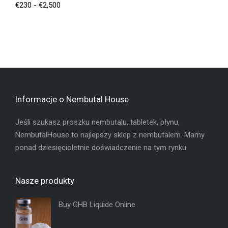
€
230
-
€
2,500
Informacje o Nembutal House
Jeśli szukasz proszku nembutalu, tabletek, płynu,
NembutalHouse to najlepszy sklep z nembutalem. Mamy
ponad dziesięcioletnie doświadczenie na tym rynku.
Nasze produkty
Buy GHB Liquide Online