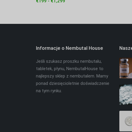
€
199
-
€
1,299
Informacje o Nembutal House
Nasze
Jeśli szukasz proszku nembutalu,
tabletek, płynu, NembutalHouse to
najlepszy sklep z nembutalem. Mamy
ponad dziesięcioletnie doświadczenie
na tym rynku.