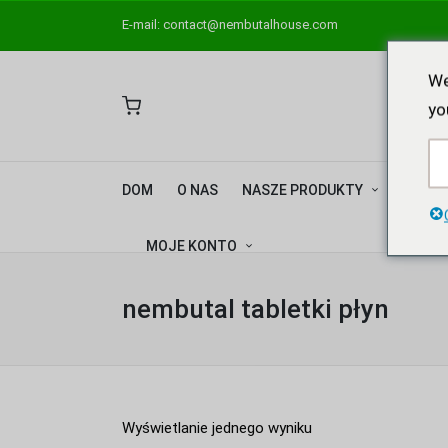
E-mail:
contact@nembutalhouse.com
We
yo
DOM
O NAS
NASZE PRODUKTY
NEMB
MOJE KONTO
nembutal tabletki płyn
Wyświetlanie jednego wyniku