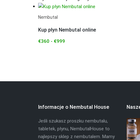
Ten
produkt
Nembutal
ma
wiele
Kup płyn Nembutal online
wariantów.
€
360
-
€
999
Opcje
można
wybrać
na
stronie
produktu
Informacje o Nembutal House
Nasze
Jeśli szukasz proszku nembutalu,
tabletek, płynu, NembutalHouse to
najlepszy sklep z nembutalem. Mamy