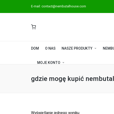
E-mail:
contact@nembutalhouse.com
DOM
O NAS
NASZE PRODUKTY
NEMB
MOJE KONTO
gdzie mogę kupić nembuta
Wyświetlanie jednego wyniku