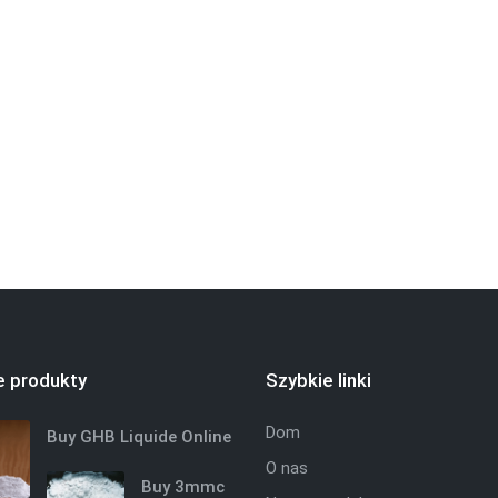
 produkty
Szybkie linki
Dom
Buy GHB Liquide Online
O nas
Buy 3mmc