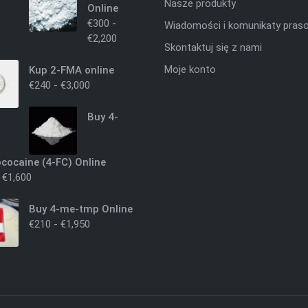
Nasze produkty
Online
€
300
-
Wiadomości i komunikaty pras
€
2,200
Skontaktuj się z nami
Moje konto
Kup 2-FMA online
€
240
-
€
3,000
Buy 4-
ococaine (4-FC) Online
-
€
1,600
Buy 4-me-tmp Online
€
210
-
€
1,950