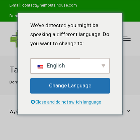
E-mail:
contact@nembutalhouse.com
Dostępna całodobowa pomoc techniczna
We've detected you might be
speaking a different language. Do
you want to change to:
English
Tanie proszki 3cmc
Dom
"
Tanie proszki 3cmc
Change Language
Close and do not switch language
Wyświetlanie jednego wyniku
Domyślne sortowanie