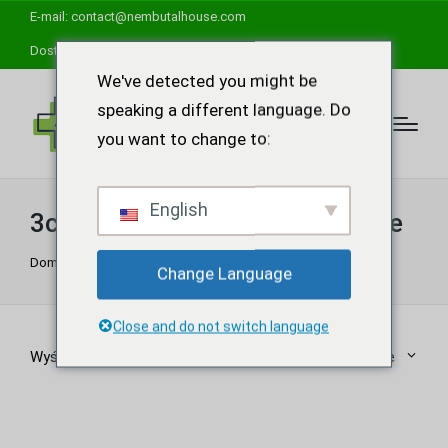
E-mail:
contact@nembutalhouse.com
Dostępna całodobowa pomoc techniczna
We've detected you might be
speaking a different language. Do
you want to change to:
English
3cmc proszek na całym świecie
Dom
"
3cmc proszek na całym świecie
Change Language
Close and do not switch language
Wyświetlanie jednego wyniku
Domyślne sortowanie