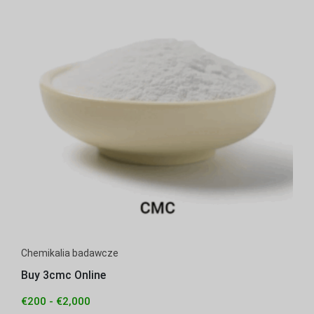
Chemikalia badawcze
Buy 3cmc Online
€
200
-
€
2,000