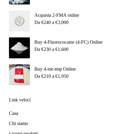
Acquista 2-FMA online
Da
€
240
a
€
3,000
Buy 4-Fluorococaine (4-FC) Online
Da
€
230
a
€
1,600
Buy 4-me-tmp Online
Da
€
210
a
€
1,950
Link veloci
Casa
Chi siamo
I nostri prodotti