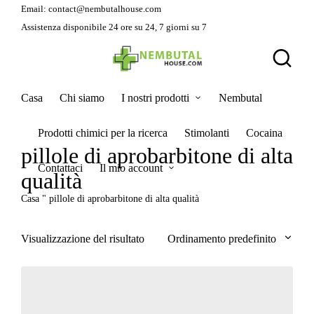
Email:
contact@nembutalhouse.com
Assistenza disponibile 24 ore su 24, 7 giorni su 7
Casa
Chi siamo
I nostri prodotti
Nembutal
Prodotti chimici per la ricerca
Stimolanti
Cocaina
pillole di aprobarbitone di alta
Contattaci
Il mio account
qualità
Casa
"
pillole di aprobarbitone di alta qualità
Visualizzazione del risultato
Ordinamento predefinito