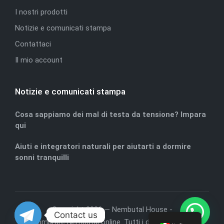
I nostri prodotti
Notizie e comunicati stampa
Contattaci
Il mio account
Notizie e comunicati stampa
Cosa sappiamo dei mal di testa da tensione? Impara
qui
Aiuti e integratori naturali per aiutarti a dormire
sonni tranquilli
Copyright 2026 — Nembutal House -
Contact us
Comprare Nembutal online
. Tutti i diritti riservati.