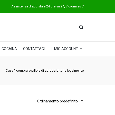
Assistenza disponibile 24 ore su 24, 7 giorni su 7
COCAINA
CONTATTACI
IL MIO ACCOUNT
Casa
"
comprare pillole di aprobarbitone legalmente
Ordinamento predefinito