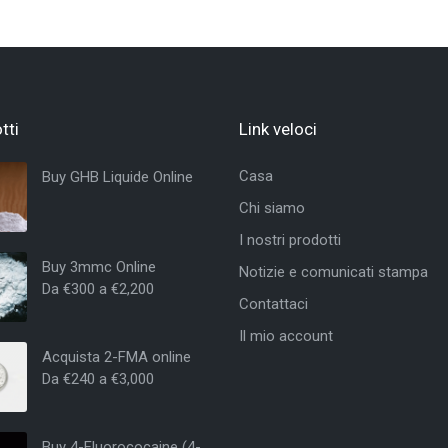
tti
Link veloci
Casa
Buy GHB Liquide Online
Chi siamo
I nostri prodotti
Buy 3mmc Online
Notizie e comunicati stampa
Da
€
300
a
€
2,200
Contattaci
Il mio account
Acquista 2-FMA online
Da
€
240
a
€
3,000
Buy 4-Fluorococaine (4-