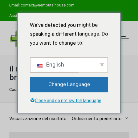
Email:
contact@nembutalhouse.com
Assistenza disponibile 24 ore su 24, 7 giorni su 7
We've detected you might be
speaking a different language. Do
you want to change to:
English
il miglior posto per comprare
brallobarbital
Change Language
Casa
"
il miglior posto per comprare brallobarbital
Close and do not switch language
Visualizzazione del risultato
Ordinamento predefinito