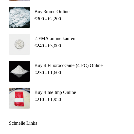
Buy 3mmc Online
€
300
-
€
2,200
2-FMA online kaufen
€
240
-
€
3,000
Buy 4-Fluorococaine (4-FC) Online
€
230
-
€
1,600
Buy 4-me-tmp Online
€
210
-
€
1,950
Schnelle Links