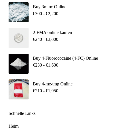
Buy 3mmc Online
€
300
-
€
2,200
2-FMA online kaufen
€
240
-
€
3,000
Buy 4-Fluorococaine (4-FC) Online
€
230
-
€
1,600
Buy 4-me-tmp Online
€
210
-
€
1,950
Schnelle Links
Heim