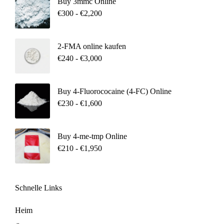
Buy 3mmc Online
€
300
-
€
2,200
2-FMA online kaufen
€
240
-
€
3,000
Buy 4-Fluorococaine (4-FC) Online
€
230
-
€
1,600
Buy 4-me-tmp Online
€
210
-
€
1,950
Schnelle Links
Heim