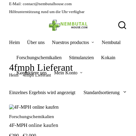
E-Mail:
contact@nembutalhouse.com
Hilfeunterstützung rund um die Uhr verfügbar
Heim
Über uns
Nuestros productos
Nembutal
Forschungschemikalien
Stimulanzien
Kokain
4fmph Lieferant
Kontaktiere uns
Mein Konto
Heim
"
4fmph Lieferant
Einzelnes Ergebnis wird angezeigt
Standardsortierung
Forschungschemikalien
4F-MPH online kaufen
€
290
-
€
2,000